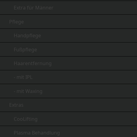
Extra für Männer
Pflege
Handpflege
Fußpflege
Haarentfernung
- mit IPL
- mit Waxing
Extras
CooLifting
Plasma Behandlung