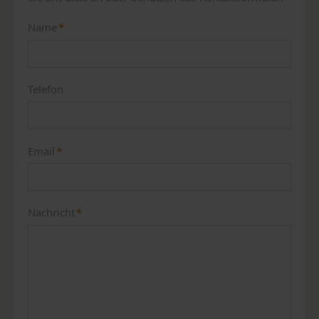
Pflichtfeld
Name
*
Telefon
Pflichtfeld
Email
*
Pflichtfeld
Nachricht
*